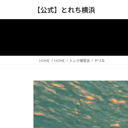
コ
ナ
【公式】とれち横浜
ン
ビ
テ
ゲ
ン
ー
ツ
シ
へ
ョ
ス
ン
キ
に
ッ
移
HOME
HOME
トレチ練習会
ドリル
プ
動